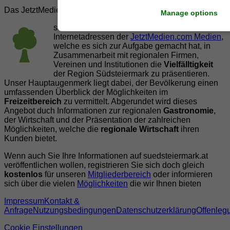
Das JetztMedien.com Medien Netzwerk
Manage options
suedsteiermark.at ist eine von vielen
Internetadressen der
JetztMedien.com Medien
,
welche es sich zur Aufgabe gemacht hat, in
Zusammenarbeit mit regionalen Firmen,
Vereinen und Institutionen die
Vielfälltigkeit
der Region Südsteiermark zu präsentieren.
Unser Hauptaugenmerk liegt dabei, der Bevölkerung einen
umfassenden Überblick der Möglichkeiten im
Freizeitbereich
zu vermittelt. Abgerundet wird dieses
Angebot duch Informationen zur regionalen
Gastronomie
,
der Wirtschaft und der Präsentation der zahlreichen
Möglichkeiten, welche die
regionale Wirtschaft
ihren
Kunden bietet.
Wenn auch Sie Ihre Informationen auf suedsteiermark.at
veröffentlichen wollen, registrieren Sie sich doch gleich
kostenlos
für unseren
Mitgliederbereich
oder informieren
sich über die vielen
Möglichkeiten
die wir Ihnen bieten
Impressum
Kontakt &
Anfrage
Nutzungsbedingungen
Datenschutzerklärung
Offenleg
Cookie Einstellungen