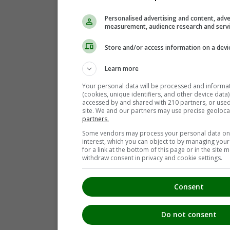
Ratsch an der Weinstraße
(2)
Sankt Andrä-Höch
(6)
Personalised advertising and content, adve
Sankt Georgen an der Stiefing
(3)
measurement, audience research and serv
Sankt Johann im Saggautal
(2)
Sankt Nikolai im Sausal
(7)
Store and/or access information on a devi
Sankt Nikolai ob Draßling
(1)
Sankt Ulrich am Waasen
(2)
Learn more
Sankt Veit am Vogau
(3)
Seggauberg
(2)
Your personal data will be processed and informa
Spielfeld
(2)
(cookies, unique identifiers, and other device data
Stocking
(2)
accessed by and shared with 210 partners, or used s
Straß in Steiermark
(3)
site. We and our partners may use precise geoloca
Tillmitsch
(9)
partners.
Vogau
(2)
Some vendors may process your personal data on t
Wagna
(7)
interest, which you can object to by managing you
Weitendorf
(2)
for a link at the bottom of this page or in the sit
Wildon
(6)
withdraw consent in privacy and cookie settings.
Wolfsberg im Schwarzautal
(3)
Consent
Do not consent