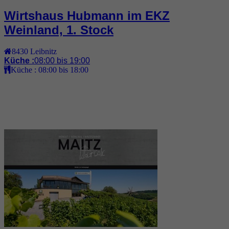
Wirtshaus Hubmann im EKZ
Weinland, 1. Stock
8430
Leibnitz
Küche :
08:00 bis 19:00
Küche :
08:00 bis 18:00