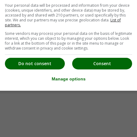
Your personal data will be processed and information from your device
(cookies, unique identifiers, and other device data) may be stored by,
accessed by and shared with 210 partners, or used specifically by this
site. We and our partners may use precise geolocation data.
List of
partners.
Some vendors may process your personal data on the basis of legitimate
interest, which you can object to by managing your options below. Look
for a link at the bottom of this page or in the site menu to manage or
withdraw consent in privacy and cookie settings.
Do not consent
Consent
Manage options