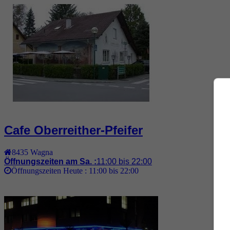
Cafe Oberreither-Pfeifer
8435
Wagna
Öffnungszeiten am Sa. :
11:00 bis 22:00
Öffnungszeiten Heute :
11:00 bis 22:00